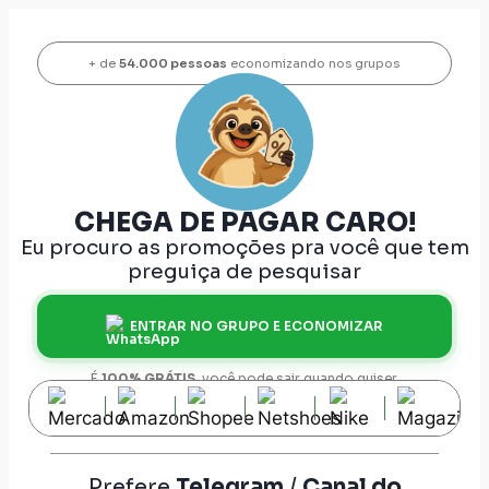
+ de
54.000 pessoas
economizando nos grupos
CHEGA DE PAGAR CARO!
Eu procuro as promoções pra você que tem
preguiça de pesquisar
ENTRAR NO GRUPO E ECONOMIZAR
É
100% GRÁTIS
, você pode sair quando quiser.
Prefere
Telegram
/
Canal do